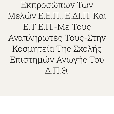
Εκπροσώπων Των
ΑΙΘΟΥΣΕΣ
Μελών Ε.Ε.Π., Ε.ΔΙ.Π. Και
ΟΡΓΑΝΑ
Ε.Τ.Ε.Π.-Με Τους
Αναπληρωτές Τους-Στην
ΑΝΑΚΟΙΝΩΣΕΙΣ
Κοσμητεία Της Σχολής
Επιστημών Αγωγής Του
Δ.Π.Θ.