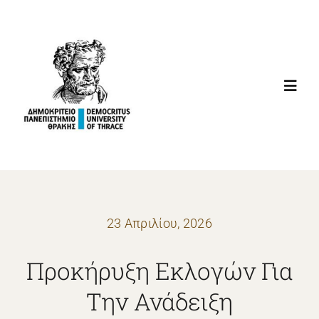
Μετάβαση
στο
περιεχόμενο
Toggl
Navig
ΑΡΧΙΚΗ
ΚΑΛΩΣΟΡΙΣΜΑ
23 Απριλίου, 2026
ΙΣΤΟΡΙΑ
Προκήρυξη Εκλογών Για
ΕΓΚΑΤΑΣΤΑΣΕΙΣ
Την Ανάδειξη